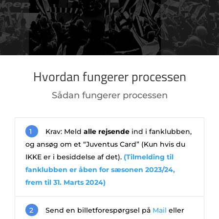
Hvordan fungerer processen
Sådan fungerer processen
1
Krav: Meld
alle rejsende
ind i fanklubben,
og ansøg om et “Juventus Card” (Kun hvis du
IKKE er i besiddelse af det).
(Tilmelding til
fanklubben er åben for sæsonen 2023/24,
frem til 31. Marts 2024)
2
Send en billetforespørgsel på
Mail
eller