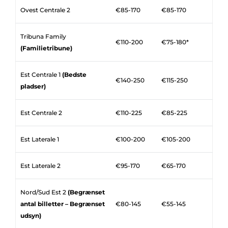
Ovest Centrale 2
€85-170
€85-170
Tribuna Family
€110-200
€75-180*
(Familietribune)
Est Centrale 1
(Bedste
€140-250
€115-250
pladser)
Est Centrale 2
€110-225
€85-225
Est Laterale 1
€100-200
€105-200
Est Laterale 2
€95-170
€65-170
Nord/Sud Est 2
(Begrænset
antal billetter – Begrænset
€80-145
€55-145
udsyn)