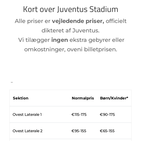
Kort over Juventus Stadium
Alle priser er
vejledende priser,
officielt
dikteret af Juventus.
Vi tilægger
ingen
ekstra gebyrer eller
omkostninger, oveni billetprisen.
–
Sektion
Normalpris
Børn/Kvinder*
Ovest Laterale 1
€115-175
€90-175
Ovest Laterale 2
€95-155
€65-155